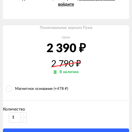
войдите
Полигональное зеркало Пума
Цена
2 390
₽
2 790
₽
В наличии
Магнитное основание (+
478
)
₽
Количество