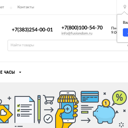
рат
Контакты
Ва
+7(800)100-54-70
Пн-Вс
+7(383)254-00-01
9:00—23:
info@fusiondom.ru
Е ЧАСЫ