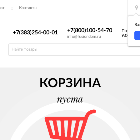
рат
Контакты
Ва
+7(800)100-54-70
Пн-Вс
+7(383)254-00-01
9:00—23:
info@fusiondom.ru
КОРЗИНА
пуста