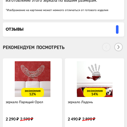
изготовление этого зеркала по Вашим размерам.
*Изображение на картинке может немного отличаться от готового изделия
ОТЗЫВЫ
РЕКОМЕНДУЕМ ПОСМОТРЕТЬ
экономия
экономия
12%
14%
зеркало Парящий Орел
зеркало Ладонь
2 290
2 590
2 490
2 890
₽
₽
₽
₽