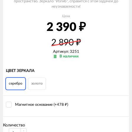
пространство. Зеркало "Изгиб", справится с этой задачей до
неузнаваемости!
Цена
2 390
₽
2 890
₽
Артикул:
3251
В наличии
ЦВЕТ ЗЕРКАЛА
серебро
золото
Магнитное основание (+
478
)
₽
Количество