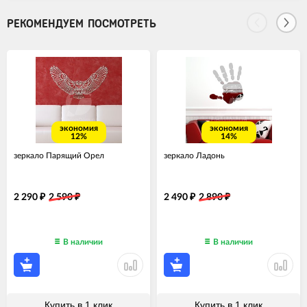
РЕКОМЕНДУЕМ ПОСМОТРЕТЬ
экономия
экономия
12%
14%
зеркало Парящий Орел
зеркало Ладонь
2 290
2 590
2 490
2 890
₽
₽
₽
₽
В наличии
В наличии
Купить в 1 клик
Купить в 1 клик