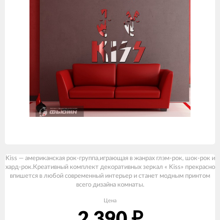
Kiss — американская рок-группа,играющая в жанрах глэм-рок, шок-рок и
хард-рок.Креативный комплект декоративных зеркал « Kiss» прекрасно
впишется в любой современный интерьер и станет модным принтом
всего дизайна комнаты.
Цена
2 390
₽