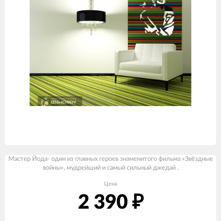
Мастер Йода- один из главных героев знаменитого фильма «Звёздные
войны», мудрейший и самый сильный джедай .
Цена
2 390
₽